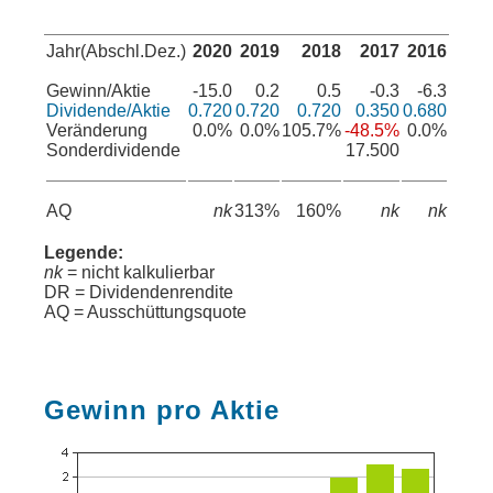
Jahr(Abschl.Dez.)
2020
2019
2018
2017
2016
Gewinn/Aktie
-15.0
0.2
0.5
-0.3
-6.3
Dividende/Aktie
0.720
0.720
0.720
0.350
0.680
Veränderung
0.0%
0.0%
105.7%
-48.5%
0.0%
Sonderdividende
17.500
AQ
nk
313%
160%
nk
nk
Legende:
nk
= nicht kalkulierbar
DR = Dividendenrendite
AQ = Ausschüttungsquote
Gewinn pro Aktie