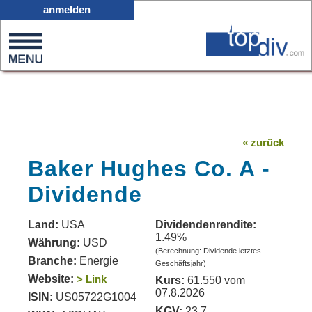
X05
anmelden
0
on
0
« zurück
Baker Hughes Co. A -
Dividende
Land:
USA
Dividendenrendite:
1.49%
Währung:
USD
(Berechnung: Dividende letztes
Branche:
Energie
Geschäftsjahr)
Website:
> Link
Kurs:
61.550 vom
07.8.2026
ISIN:
US05722G1004
KGV:
23.7