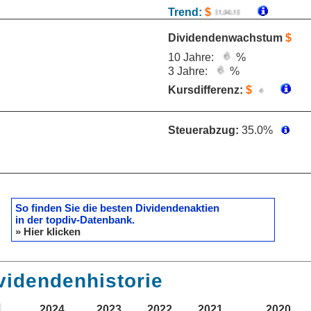
Trend:
$
Dividendenwachstum
$
10 Jahre:
%
3 Jahre:
%
Kursdifferenz:
$
Steuerabzug:
35.0%
So finden Sie die besten Dividendenaktien
in der topdiv-Datenbank.
» Hier klicken
videndenhistorie
2024
2023
2022
2021
2020