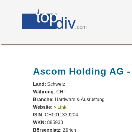
X05
0
on
0
Ascom Holding AG -
Land:
Schweiz
Währung:
CHF
Branche:
Hardware & Ausrüstung
Website:
> Link
ISIN:
CH0011339204
WKN:
885933
Börsenplatz:
Zürich