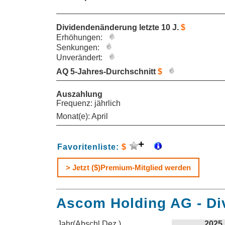
Dividendenänderung letzte 10 J.
$
Erhöhungen:
Senkungen:
Unverändert:
AQ 5-Jahres-Durchschnitt
$
Auszahlung
Frequenz: jährlich
Monat(e): April
Favoritenliste:
$
> Jetzt ($)Premium-Mitglied werden
Ascom Holding AG - Di
Jahr(Abschl.Dez.)
2025