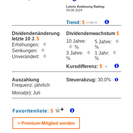
Letzte Änderung Rating:
09.08.2024
Trend:
$
Dividendenänderung
Dividendenwachstum
$
letzte 10 J.
$
10 Jahre:
5 Jahre:
Erhöhungen:
%
%
Senkungen:
3 Jahre:
1 Jahr:
Unverändert:
%
%
Kursdifferenz:
$
Auszahlung
Steuerabzug:
30.0%
Frequenz: jährlich
Monat(e): Juli
Favoritenliste:
$
> Premium-Mitglied werden