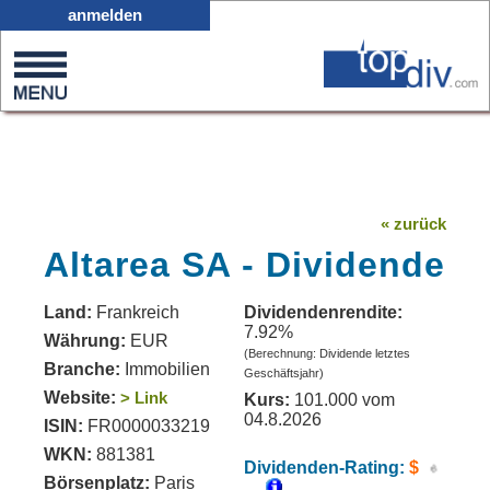
X05
anmelden
0
on
0
« zurück
Altarea SA - Dividende
Land:
Frankreich
Dividendenrendite:
7.92%
Währung:
EUR
(Berechnung: Dividende letztes
Branche:
Immobilien
Geschäftsjahr)
Website:
> Link
Kurs:
101.000 vom
04.8.2026
ISIN:
FR0000033219
WKN:
881381
Dividenden-Rating:
$
Börsenplatz:
Paris