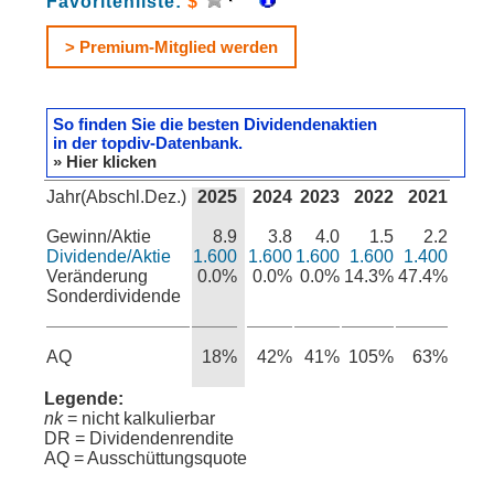
Favoritenliste:
$
> Premium-Mitglied werden
So finden Sie die besten Dividendenaktien
in der topdiv-Datenbank.
» Hier klicken
Jahr(Abschl.Dez.)
2025
2024
2023
2022
2021
Gewinn/Aktie
8.9
3.8
4.0
1.5
2.2
Dividende/Aktie
1.600
1.600
1.600
1.600
1.400
Veränderung
0.0%
0.0%
0.0%
14.3%
47.4%
Sonderdividende
AQ
18%
42%
41%
105%
63%
Legende:
nk
= nicht kalkulierbar
DR = Dividendenrendite
AQ = Ausschüttungsquote