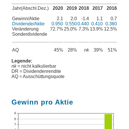
Jahr(Abschl.Dez.)
2020
2019
2018
2017
2016
Gewinn/Aktie
2.1
2.0
-1.4
1.1
0.7
Dividende/Aktie
0.950
0.550
0.440
0.410
0.360
Veränderung
72.7%
25.0%
7.3%
13.9%
12.5%
Sonderdividende
AQ
45%
28%
nk
39%
51%
Legende:
nk
= nicht kalkulierbar
DR = Dividendenrendite
AQ = Ausschüttungsquote
Gewinn pro Aktie