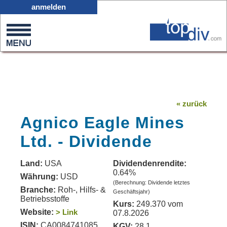
X05
anmelden
0
on
0
« zurück
Agnico Eagle Mines
Ltd. - Dividende
Land:
USA
Dividendenrendite:
0.64%
Währung:
USD
(Berechnung: Dividende letztes
Branche:
Roh-, Hilfs- &
Geschäftsjahr)
Betriebsstoffe
Kurs:
249.370 vom
Website:
> Link
07.8.2026
ISIN:
CA0084741085
KGV:
28.1