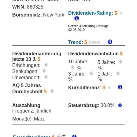
WKN:
860325
Dividenden-Rating:
$
Börsenplatz:
New York
Letzte Änderung Rating:
02.05.2019
Trend:
$
Dividendenänderung
Dividendenwachstum
$
letzte 10 J.
$
10 Jahre:
5 Jahre:
Erhöhungen:
%
%
Senkungen:
3 Jahre:
1 Jahr:
Unverändert:
%
%
AQ 5-Jahres-
Kursdifferenz:
$
Durchschnitt
$
Auszahlung
Steuerabzug:
30.0%
Frequenz: jährlich
Monat(e): März