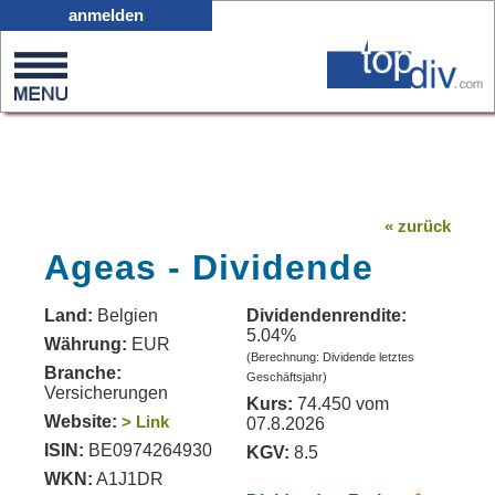
X05
anmelden
0
on
0
« zurück
Ageas - Dividende
Land:
Belgien
Dividendenrendite:
5.04%
Währung:
EUR
(Berechnung: Dividende letztes
Branche:
Geschäftsjahr)
Versicherungen
Kurs:
74.450 vom
Website:
> Link
07.8.2026
ISIN:
BE0974264930
KGV:
8.5
WKN:
A1J1DR