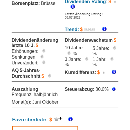
Dividenden-Rating:
$
Börsenplatz:
Brüssel
Letzte Änderung Rating:
05.07.2022
Trend:
$
Dividendenänderung
Dividendenwachstum
$
letzte 10 J.
$
10 Jahre:
5 Jahre:
Erhöhungen:
%
%
Senkungen:
3 Jahre:
1 Jahr:
Unverändert:
%
%
AQ 5-Jahres-
Kursdifferenz:
$
Durchschnitt
$
Auszahlung
Steuerabzug:
30.0%
Frequenz: halbjährlich
Monat(e): Juni Oktober
Favoritenliste:
$