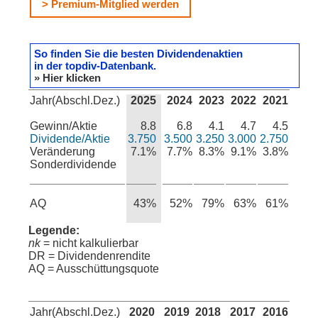
> Premium-Mitglied werden
So finden Sie die besten Dividendenaktien
in der topdiv-Datenbank.
» Hier klicken
Jahr(Abschl.Dez.)
2025
2024
2023
2022
2021
Gewinn/Aktie
8.8
6.8
4.1
4.7
4.5
Dividende/Aktie
3.750
3.500
3.250
3.000
2.750
Veränderung
7.1%
7.7%
8.3%
9.1%
3.8%
Sonderdividende
AQ
43%
52%
79%
63%
61%
Legende:
nk
= nicht kalkulierbar
DR = Dividendenrendite
AQ = Ausschüttungsquote
Jahr(Abschl.Dez.)
2020
2019
2018
2017
2016