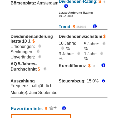
Dividenden-Rating:
$
Börsenplatz:
Amsterdam
Letzte Änderung Rating:
19.02.2018
Trend:
$
Dividendenänderung
Dividendenwachstum
$
letzte 10 J.
$
10 Jahre:
5 Jahre:
Erhöhungen:
%
%
Senkungen:
3 Jahre:
1 Jahr:
Unverändert:
%
%
AQ 5-Jahres-
Kursdifferenz:
$
Durchschnitt
$
Auszahlung
Steuerabzug:
15.0%
Frequenz: halbjährlich
Monat(e): Juni September
Favoritenliste:
$