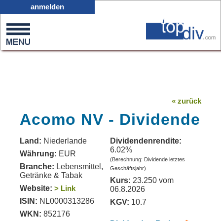
X05
anmelden
0
on
0
« zurück
Acomo NV - Dividende
Land:
Niederlande
Dividendenrendite:
6.02%
Währung:
EUR
(Berechnung: Dividende letztes
Branche:
Lebensmittel,
Geschäftsjahr)
Getränke & Tabak
Kurs:
23.250 vom
Website:
> Link
06.8.2026
ISIN:
NL0000313286
KGV:
10.7
WKN:
852176