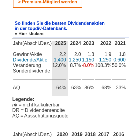
> Premium-Mitglied werden
So finden Sie die besten Dividendenaktien
in der topdiv-Datenbank.
» Hier klicken
Jahr(Abschl.Dez.)
2025
2024
2023
2022
2021
Gewinn/Aktie
2.2
2.0
1.3
1.9
1.8
Dividende/Aktie
1.400
1.250
1.150
1.250
0.600
Veränderung
12.0%
8.7%
-8.0%
108.3%
50.0%
Sonderdividende
AQ
64%
63%
86%
68%
33%
Legende:
nk
= nicht kalkulierbar
DR = Dividendenrendite
AQ = Ausschüttungsquote
Jahr(Abschl.Dez.)
2020
2019
2018
2017
2016