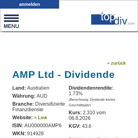
X05
anmelden
0
on
0
« zurück
AMP Ltd - Dividende
Land:
Australien
Dividendenrendite:
1.73%
Währung:
AUD
(Berechnung: Dividende letztes
Branche:
Diversifizierte
Geschäftsjahr)
Finanzdienste
Kurs:
2.310 vom
Website:
> Link
06.8.2026
ISIN:
AU000000AMP6
KGV:
43.6
WKN:
914928