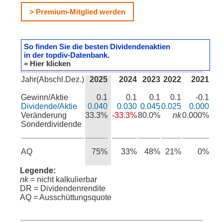
> Premium-Mitglied werden
So finden Sie die besten Dividendenaktien
in der topdiv-Datenbank.
» Hier klicken
Jahr(Abschl.Dez.)
2025
2024
2023
2022
2021
Gewinn/Aktie
0.1
0.1
0.1
0.1
-0.1
Dividende/Aktie
0.040
0.030
0.045
0.025
0.000
Veränderung
33.3%
-33.3%
80.0%
nk
0.000%
Sonderdividende
AQ
75%
33%
48%
21%
0%
Legende:
nk
= nicht kalkulierbar
DR = Dividendenrendite
AQ = Ausschüttungsquote