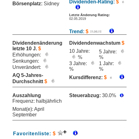
Dividenden-Rating:
$
Börsenplatz:
Sidney
Letzte Änderung Rating:
02.05.2019
Trend:
$
Dividendenänderung
Dividendenwachstum
$
letzte 10 J.
$
10 Jahre:
5 Jahre:
Erhöhungen:
%
%
Senkungen:
3 Jahre:
1 Jahr:
Unverändert:
%
%
AQ 5-Jahres-
Kursdifferenz:
$
Durchschnitt
$
Auszahlung
Steuerabzug:
30.0%
Frequenz: halbjährlich
Monat(e): April
September
Favoritenliste:
$