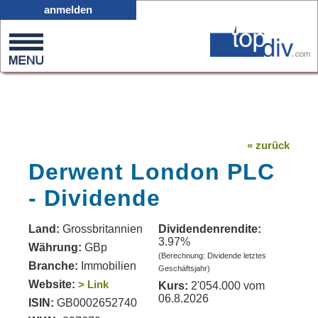
X05
anmelden
0
on
0
« zurück
Derwent London PLC
- Dividende
Land:
Grossbritannien
Dividendenrendite:
3.97%
Währung:
GBp
(Berechnung: Dividende letztes
Branche:
Immobilien
Geschäftsjahr)
Website:
> Link
Kurs:
2'054.000 vom
06.8.2026
ISIN:
GB0002652740