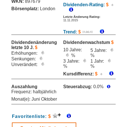
WKN:
897679
Dividenden-Rating:
$
Börsenplatz:
London
Letzte Änderung Rating:
11.11.2015
Trend:
$
Dividendenänderung
Dividendenwachstum
$
letzte 10 J.
$
10 Jahre:
5 Jahre:
Erhöhungen:
%
%
Senkungen:
3 Jahre:
1 Jahr:
Unverändert:
%
%
Kursdifferenz:
$
Auszahlung
Steuerabzug:
0.0%
Frequenz: halbjährlich
Monat(e): Juni Oktober
Favoritenliste:
$