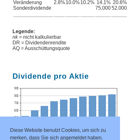
Veränderung
2.8%
10.0%
10.2%
14.1%
20.6%
Sonderdividende
75.000
52.000
Legende:
nk
= nicht kalkulierbar
DR = Dividendenrendite
AQ = Ausschüttungsquote
Dividende pro Aktie
Diese Website benutzt Cookies, um sich zu
merken, dass Sie sich angemeldet haben.