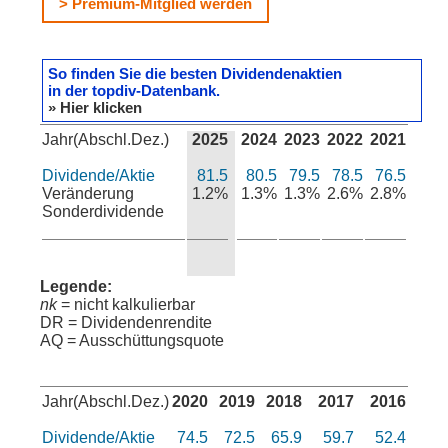
> Premium-Mitglied werden
So finden Sie die besten Dividendenaktien
in der topdiv-Datenbank.
» Hier klicken
Jahr(Abschl.Dez.)
2025
2024
2023
2022
2021
Dividende/Aktie
81.5
80.5
79.5
78.5
76.5
Veränderung
1.2%
1.3%
1.3%
2.6%
2.8%
Sonderdividende
Legende:
nk
= nicht kalkulierbar
DR = Dividendenrendite
AQ = Ausschüttungsquote
Jahr(Abschl.Dez.)
2020
2019
2018
2017
2016
Dividende/Aktie
74.5
72.5
65.9
59.7
52.4