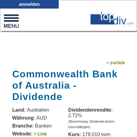
X05
anmelden
0
on
0
« zurück
Commonwealth Bank
of Australia -
Dividende
Land:
Australien
Dividendenrendite:
2.72%
Währung:
AUD
(Berechnung: Dividende letztes
Branche:
Banken
Geschäftsjahr)
Website:
> Link
Kurs:
178.010 vom