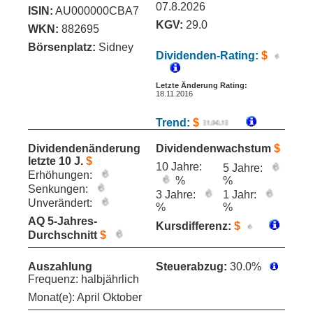
07.8.2026
ISIN:
AU000000CBA7
KGV:
29.0
WKN:
882695
Börsenplatz:
Sidney
Dividenden-Rating:
$
Letzte Änderung Rating:
18.11.2016
Trend:
$
Dividendenänderung
Dividendenwachstum
$
letzte 10 J.
$
10 Jahre:
5 Jahre:
Erhöhungen:
%
%
Senkungen:
3 Jahre:
1 Jahr:
Unverändert:
%
%
AQ 5-Jahres-
Kursdifferenz:
$
Durchschnitt
$
Auszahlung
Steuerabzug:
30.0%
Frequenz: halbjährlich
Monat(e): April Oktober