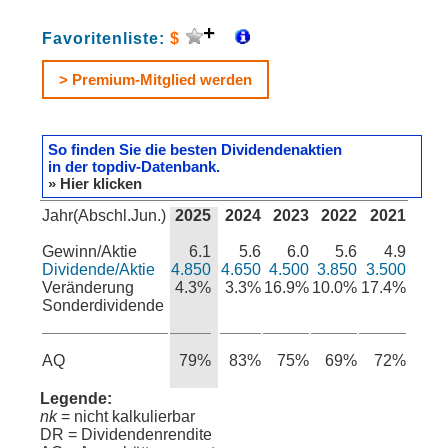
Favoritenliste:
$
> Premium-Mitglied werden
So finden Sie die besten Dividendenaktien
in der topdiv-Datenbank.
» Hier klicken
Jahr(Abschl.Jun.)
2025
2024
2023
2022
2021
Gewinn/Aktie
6.1
5.6
6.0
5.6
4.9
Dividende/Aktie
4.850
4.650
4.500
3.850
3.500
Veränderung
4.3%
3.3%
16.9%
10.0%
17.4%
Sonderdividende
AQ
79%
83%
75%
69%
72%
Legende:
nk
= nicht kalkulierbar
DR = Dividendenrendite