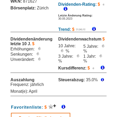
WKN:
871627
Dividenden-Rating:
$
Börsenplatz:
Zürich
Letzte Änderung Rating:
30.05.2023
Trend:
$
Dividendenänderung
Dividendenwachstum
$
letzte 10 J.
$
10 Jahre:
5 Jahre:
Erhöhungen:
%
%
Senkungen:
3 Jahre:
1 Jahr:
Unverändert:
%
%
Kursdifferenz:
$
Auszahlung
Steuerabzug:
35.0%
Frequenz: jährlich
Monat(e): April
Favoritenliste:
$