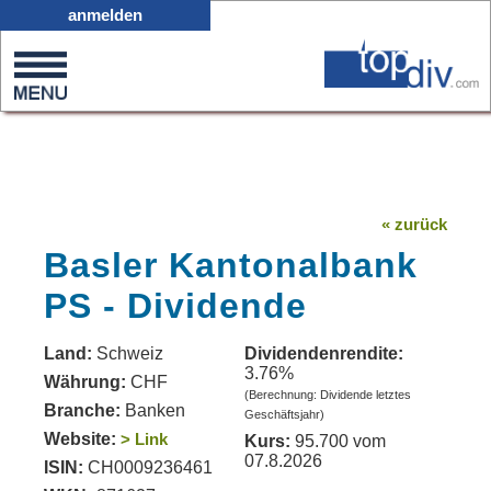
X05
anmelden
0
on
0
« zurück
Basler Kantonalbank
PS - Dividende
Land:
Schweiz
Dividendenrendite:
3.76%
Währung:
CHF
(Berechnung: Dividende letztes
Branche:
Banken
Geschäftsjahr)
Website:
> Link
Kurs:
95.700 vom
07.8.2026
ISIN:
CH0009236461