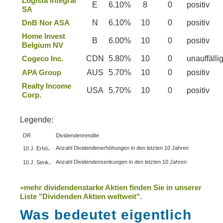
Logista Integral
E
6.10%
8
0
positiv
SA
DnB Nor ASA
N
6.10%
10
0
positiv
Home Invest
B
6.00%
10
0
positiv
Belgium NV
Cogeco Inc.
CDN
5.80%
10
0
unauffälli
APA Group
AUS
5.70%
10
0
positiv
Realty Income
USA
5.70%
10
0
positiv
Corp.
Legende:
DR
Dividendenrendite
.
Anzahl Dividendenerhöhungen in den letzten 10 Jahren
10 J. Erhö
.
Anzahl Dividendensenkungen in den letzten 10 Jahren
10 J. Senk
»mehr dividendenstarke Aktien finden Sie in unserer
Liste "Dividenden Aktien weltweit".
Was bedeutet eigentlich