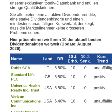
unserer exklusiven topdiv-Datenbank und erfüllen
strenge Qualitätskriterien.
Sie alle bieten eine attraktive Dividendenrendite,
eine starke Dividendenhistorie und einen
mindestens unauffälligen Kursverlauf, der zeigt,
dass die Marktteilnehmer keine grösseren
Probleme sehen.
Hier präsentieren wir Ihnen 10 der aktuell besten
Dividendenaktien weltweit (Update: August
2026).
10 J.
10 J.
Kurs-
Name
Land
DR
Erhö.
Senk.
Trend
Rubis SCA
F
6.50%
10
0
unauffälli
Standard Life
GB
6.50%
10
0
positiv
PLC
Universal Health
USA
6.50%
10
0
positiv
Realty Inc. Trust
Verizon
Communications
USA
6.40%
10
0
unauffälli
Inc