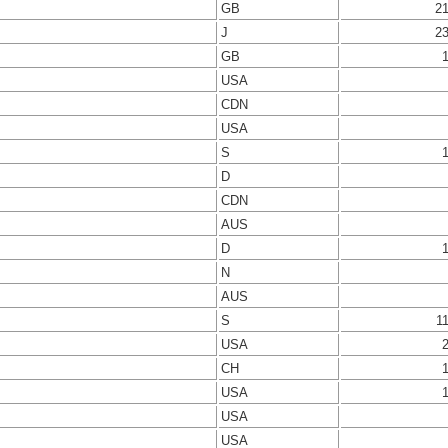
GB
2
J
2
GB
USA
CDN
USA
S
D
CDN
AUS
D
N
AUS
S
1
USA
CH
USA
USA
USA