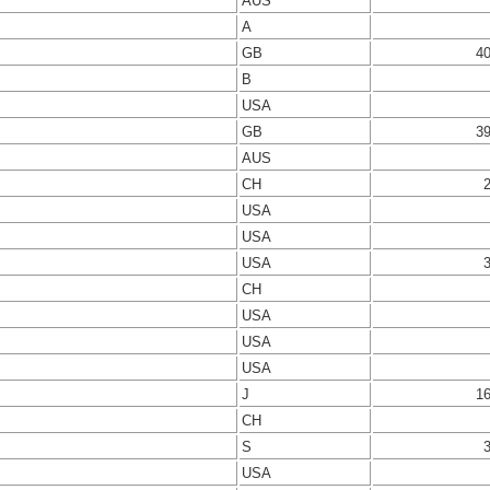
AUS
A
GB
4
B
USA
GB
3
AUS
CH
USA
USA
USA
CH
USA
USA
USA
J
1
CH
S
USA