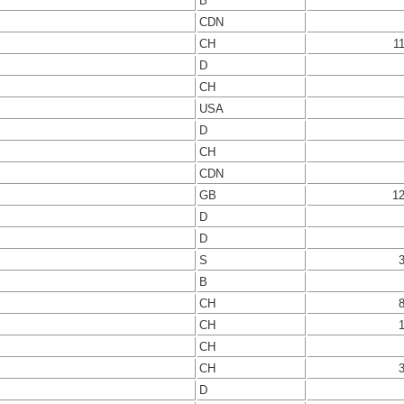
B
CDN
CH
1
D
CH
USA
D
CH
CDN
GB
1
D
D
S
B
CH
CH
CH
CH
D