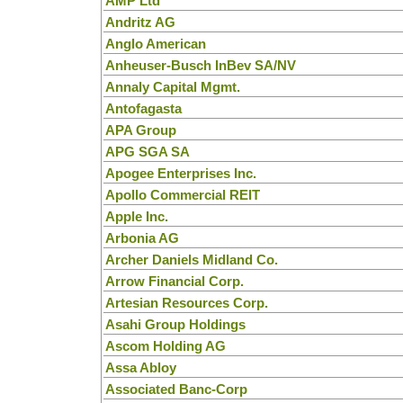
AMP Ltd
Andritz AG
Anglo American
Anheuser-Busch InBev SA/NV
Annaly Capital Mgmt.
Antofagasta
APA Group
APG SGA SA
Apogee Enterprises Inc.
Apollo Commercial REIT
Apple Inc.
Arbonia AG
Archer Daniels Midland Co.
Arrow Financial Corp.
Artesian Resources Corp.
Asahi Group Holdings
Ascom Holding AG
Assa Abloy
Associated Banc-Corp