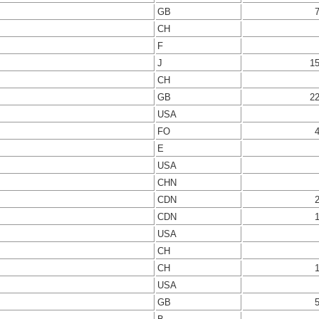
GB
CH
F
J
1
CH
GB
2
USA
FO
E
USA
CHN
CDN
CDN
USA
CH
CH
USA
GB