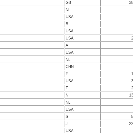
GB
3
NL
USA
B
USA
USA
A
USA
NL
CHN
F
USA
F
N
1
NL
USA
S
J
2
USA