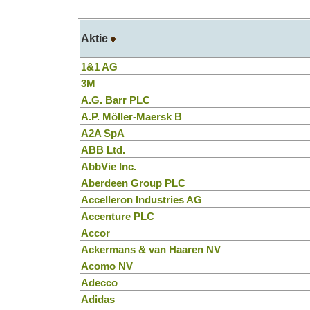
Aktie
1&1 AG
3M
A.G. Barr PLC
A.P. Möller-Maersk B
A2A SpA
ABB Ltd.
AbbVie Inc.
Aberdeen Group PLC
Accelleron Industries AG
Accenture PLC
Accor
Ackermans & van Haaren NV
Acomo NV
Adecco
Adidas