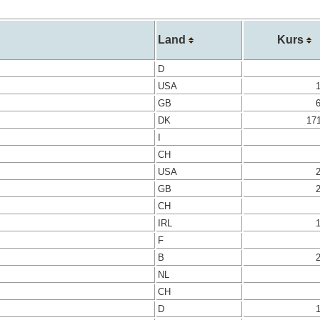
Land
Kurs
D
USA
GB
DK
17
I
CH
USA
GB
CH
IRL
F
B
NL
CH
D